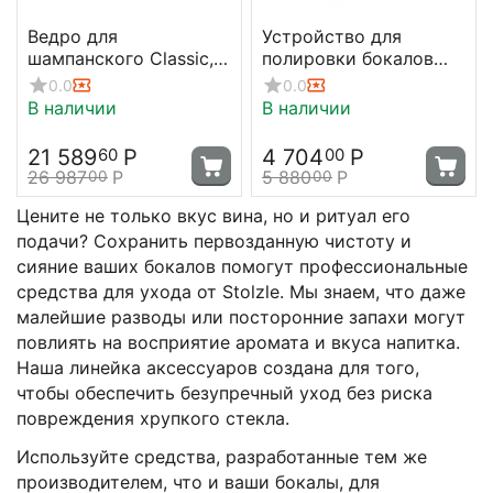
Ведро для
Устройство для
шампанского Classic,
полировки бокалов
d26 см, h21 см, Stolzle
(используется с
0.0
0.0
салфеткой), L=32см.,
В наличии
В наличии
специальный силикон,
орех, Stolzle
21 589
Р
4 704
Р
60
00
26 987
Р
5 880
Р
00
00
Цените не только вкус вина, но и ритуал его
подачи? Сохранить первозданную чистоту и
сияние ваших бокалов помогут профессиональные
средства для ухода от Stolzle. Мы знаем, что даже
малейшие разводы или посторонние запахи могут
повлиять на восприятие аромата и вкуса напитка.
Наша линейка аксессуаров создана для того,
чтобы обеспечить безупречный уход без риска
повреждения хрупкого стекла.
Используйте средства, разработанные тем же
производителем, что и ваши бокалы, для