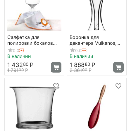
Салфетка для
Воронка для
полировки бокалов
декантера Vulkanos,
35х60 см, ткань,
D11 см, H16 см, стекло,
0.0
0.0
Stolzle
Stolzle
В наличии
В наличии
1 432
Р
1 888
Р
80
80
1 791
Р
2 361
Р
00
00