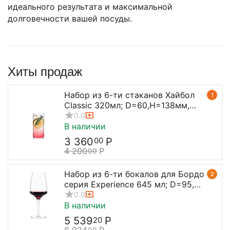
идеального результата и максимальной
долговечности вашей посуды.
Хиты продаж
Набор из 6-ти стаканов Хайбол
1
Classic 320мл; D=60,H=138мм,
Stolzle
0.0
В наличии
3 360
Р
00
4 200
Р
00
Набор из 6-ти бокалов для Бордо
2
серия Experience 645 мл; D=95,
H=238 мм, Stolzle
0.0
В наличии
5 539
Р
20
00