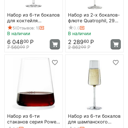
Набор из 6-ти бокалов
Набор из 2-х бокалов-
для коктейля
флюте Quatrophil, 292
Grandezza, 240 мл,
мл, D82 мм, H260 мм,
5
(Отзывов: 1)
0.0
D116 мм, h172 мм,
Stolzle
В наличии
В наличии
Stolzle
6 048
Р
2 289
Р
00
60
7 560
Р
2 862
Р
00
00
Набор из 6-ти
Набор из 6-ти бокалов
стаканов серия Power,
для шампанского
515 мл, D95.5 мм, H110
серия Power 240 мл,