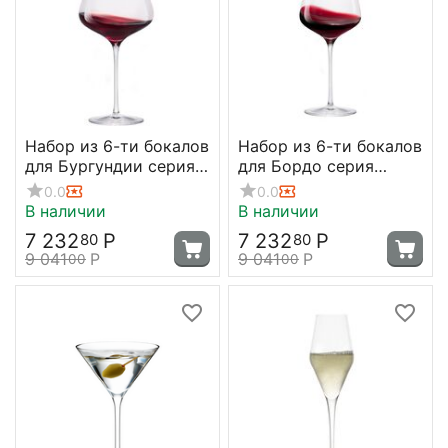
Набор из 6-ти бокалов
Набор из 6-ти бокалов
для Бургундии серия
для Бордо серия
Quatrophil 708мл, D116
Quatrophil, 644 мл,
0.0
0.0
мм, H245 мм, Stolzle
D102 мм, H255 мм,
В наличии
В наличии
Stolzle
7 232
Р
7 232
Р
80
80
9 041
Р
9 041
Р
00
00