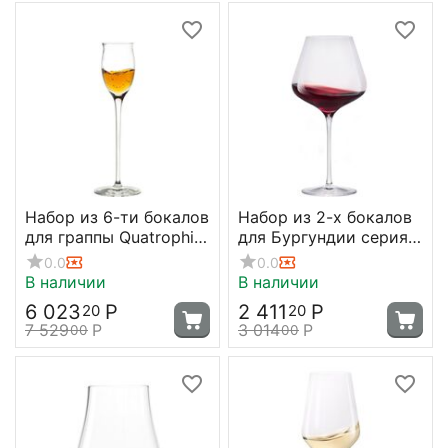
Набор из 6-ти бокалов
Набор из 2-х бокалов
для граппы Quatrophil,
для Бургундии серия
65 мл, Stolzle
Quatrophil 708 мл, D116
0.0
0.0
мм, H245 мм, Stolzle
В наличии
В наличии
6 023
Р
2 411
Р
20
20
7 529
Р
3 014
Р
00
00