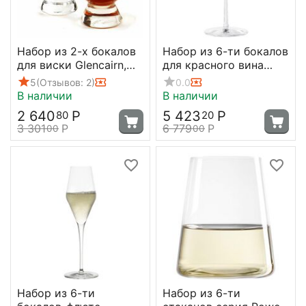
Набор из 2-х бокалов
Набор из 6-ти бокалов
для виски Glencairn,
для красного вина
190 мл; D=67, H=115.5
серия Power, 520 мл,
5
(Отзывов: 2)
0.0
мм, Stolzle
D90 мм, H226 мм,
В наличии
В наличии
Stolzle
2 640
Р
5 423
Р
80
20
3 301
Р
6 779
Р
00
00
Набор из 6-ти
Набор из 6-ти