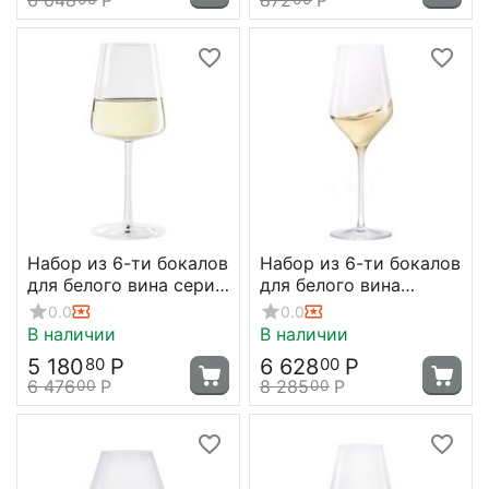
Набор из 6-ти бокалов
Набор из 6-ти бокалов
для белого вина серия
для белого вина
Power, 402 мл, D85
Quatrophil, 404 мл, D83
0.0
0.0
мм, H210 мм, Stolzle
мм, H245 мм, Stolzle
В наличии
В наличии
5 180
Р
6 628
Р
80
00
6 476
Р
8 285
Р
00
00