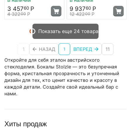
Stolzle
мм, H260 мм, Stolzle
3 457
Р
9 937
Р
60
60
4 322
Р
12 422
Р
00
00
Показать еще 24 товара
1
НАЗАД
ВПЕРЕД
11
1
Откройте для себя эталон австрийского
стеклоделия. Бокалы Stolzle — это безупречная
форма, кристальная прозрачность и утонченный
дизайн для тех, кто ценит качество и красоту в
каждой детали. Создайте свой идеальный бар с
нами.
Хиты продаж