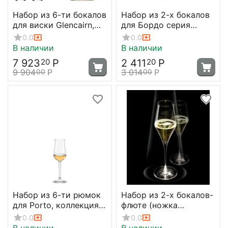
Набор из 6-ти бокалов
Набор из 2-х бокалов
для виски Glencairn,
для Бордо серия
190 мл; D=67, H=115.5
Quatrophil, 644 мл,
0.0
0.0
мм, Stolzle
D102 мм, H255 мм,
В наличии
В наличии
Stolzle
7 923
Р
2 411
Р
20
20
9 904
Р
3 014
Р
00
00
Набор из 6-ти рюмок
Набор из 2-х бокалов-
для Porto, коллекция
флюте (ножка
Bar&Liqueur, 104 мл,
подсвечивается)
0.0
0.0
D56 мм, H169 мм,
HighLight, 290 мл, D82
В наличии
В наличии