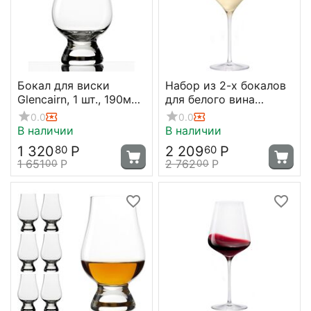
Бокал для виски
Набор из 2-х бокалов
Glencairn, 1 шт., 190мл;
для белого вина
D=67, H=115.5мм,
Quatrophil, 404 мл, D83
0.0
0.0
Stolzle
мм, H245 мм, Stolzle
В наличии
В наличии
1 320
Р
2 209
Р
80
60
1 651
Р
2 762
Р
00
00