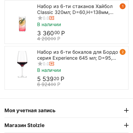
Набор из 6-ти стаканов Хайбол
1
Classic 320мл; D=60,H=138мм,
Stolzle
0.0
В наличии
3 360
Р
00
4 200
Р
00
Набор из 6-ти бокалов для Бордо
2
серия Experience 645 мл; D=95,
H=238 мм, Stolzle
0.0
В наличии
5 539
Р
20
6 924
Р
00
Моя учетная запись
Магазин Stolzle