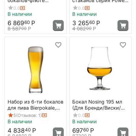
бокалов-флюте
стаканов серия Power,
Quatrophil, 292 мл, D82
380 мл, D86 мм, H101
0.0
0.0
мм, H260 мм, Stolzle
мм, Stolzle
В наличии
В наличии
6 869
Р
3 265
Р
60
60
8 587
Р
4 082
Р
00
00
Набор из 6-ти бокалов
Бокал Nosing 195 мл
для пива Bierpokale,
(Для Бренди/Виски/
395 мл, Stolzle
Коньяка) D=73.5,
5
(Отзывов: 1)
0.0
H=124 мм., серия
В наличии
В наличии
Basic, Stolzle
4 838
Р
697
Р
40
60
6 048
Р
872
Р
00
00