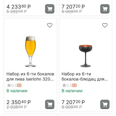
серебряный, Stolzle
4 233
Р
7 207
Р
60
20
5 292
Р
9 009
Р
00
00
Набор из 6-ти бокалов
Набор из 6-ти
для пива Iserlohn 320
бокалов-блюдец для
мл; D=70, H=193 мм,
шампанского Elements,
0.0
0.0
Stolzle
230 мл, D 95 мм, H 147
В наличии
В наличии
мм, черный/
бронзовый, Stolzle
2 350
Р
7 207
Р
40
20
2 938
Р
9 009
Р
00
00