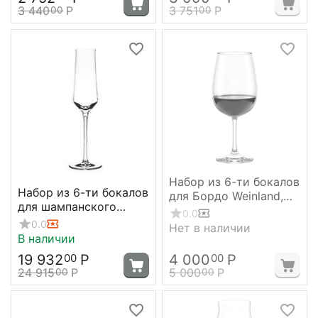
3 440
Р
3 751
Р
00
00
Набор из 6-ти бокалов
Набор из 6-ти бокалов
для Бордо Weinland,
для шампанского
660 мл, Stolzle
0.0
Solution, 200 мл,
0.0
Нет в наличии
Stolzle
В наличии
19 932
Р
4 000
Р
00
00
24 915
Р
5 000
Р
00
00