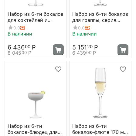
Набор из 6-ти бокалов
Набор из 6-ти бокалов
для коктейлей и
для граппы, серия
шампанского серия
Grandezza, 105 мл,
0.0
0.0
Kyoto, 318 мл, D112 мм,
Stolzle
В наличии
В наличии
H172,2 мм, Stolzle
6 436
Р
5 151
Р
00
20
8 045
Р
6 439
Р
00
00
Набор из 6-ти
Набор из 6-ти
бокалов-блюдец для
бокалов-флюте 170 мл,