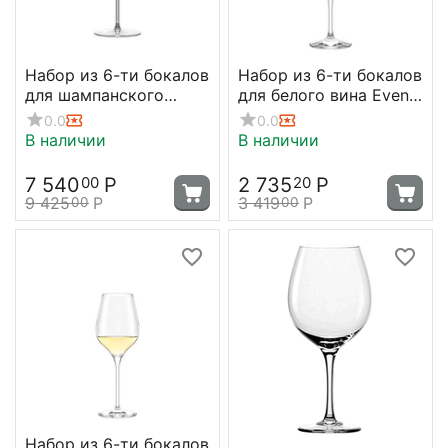
Набор из 6-ти бокалов
Набор из 6-ти бокалов
для шампанского
для белого вина Event
серия Cocoon 340 мл,
360 мл; D=79, H=213
0.0
0.0
D77 мм, H255 мм,
мм, Stolzle
В наличии
В наличии
Stolzle
7 540
Р
2 735
Р
00
20
9 425
Р
3 419
Р
00
00
Набор из 6-ти бокалов