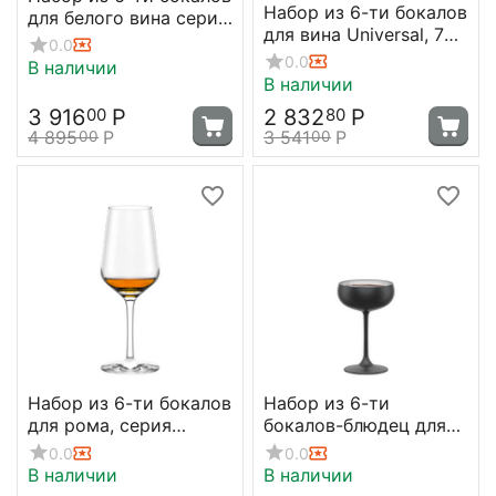
Набор из 6-ти бокалов
для белого вина серия
для вина Universal, 760
Exquisit Royal, 350 мл,
0.0
мл, Stolzle
D 80 мм, H 223 мм,
0.0
В наличии
В наличии
Stolzle
3 916
Р
2 832
Р
00
80
4 895
Р
3 541
Р
00
00
Набор из 6-ти бокалов
Набор из 6-ти
для рома, серия
бокалов-блюдец для
Classic, 205 мл, D 65
шампанского Elements,
0.0
0.0
мм, H 178,5 мм, Stolzle
230 мл, D 95 мм, H 147
В наличии
В наличии
мм, черный/