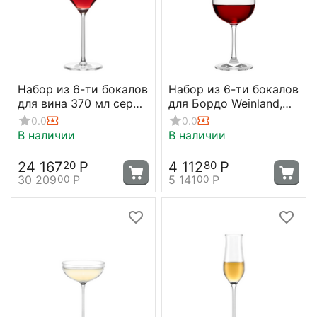
Набор из 6-ти бокалов
Набор из 6-ти бокалов
для вина 370 мл серия
для Бордо Weinland,
Q1, D 84 мм, H 247 мм,
540 мл, Stolzle
0.0
0.0
Stolzle
В наличии
В наличии
24 167
Р
4 112
Р
20
80
30 209
Р
5 141
Р
00
00