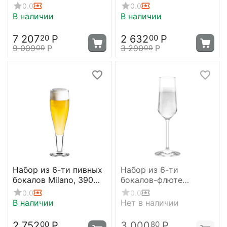
шампанского Elements,
серия Vinea, D 65 мм,
0.0
0.0
230 мл, D 95 мм, H 147
H 224 мм, Stolzle
В наличии
В наличии
мм, белый/
серебряный, Stolzle
7 207
Р
2 632
Р
20
00
9 009
Р
3 290
Р
00
00
Набор из 6-ти пивных
Набор из 6-ти
бокалов Milano, 390
бокалов-флюте
мл, D73 мм, H236 мм,
Revolution, 200 мл, D
0.0
0.0
Stolzle
75 мм, H 225 мм,
В наличии
Нет в наличии
Stolzle
2 752
Р
3 000
Р
00
80