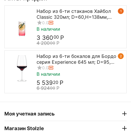
Набор из 6-ти стаканов Хайбол
1
Classic 320мл; D=60,H=138мм,
Stolzle
0.0
В наличии
3 360
Р
00
4 200
Р
00
Набор из 6-ти бокалов для Бордо
2
серия Experience 645 мл; D=95,
H=238 мм, Stolzle
0.0
В наличии
5 539
Р
20
6 924
Р
00
Моя учетная запись
Магазин Stolzle