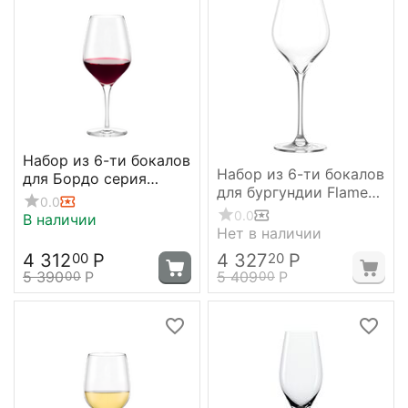
Набор из 6-ти бокалов
Набор из 6-ти бокалов
для Бордо серия
для бургундии Flame
Exquisit Royal 645 мл,
0.0
580мл;
D 65 мм, H 250 мм,
0.0
В наличии
D=95,H=255мм, Stolzle
Нет в наличии
Stolzle
4 312
Р
4 327
Р
00
20
5 390
Р
5 409
Р
00
00