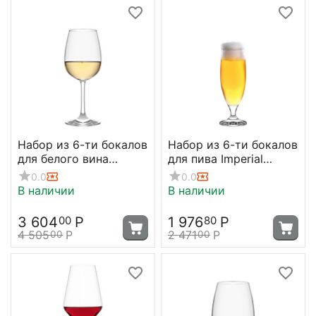
Набор из 6-ти бокалов
Набор из 6-ти бокалов
для белого вина
для пива Imperial
Weinland, 350 мл,
260мл; D=66,H=176мм,
0.0
0.0
Stolzle
Stolzle
В наличии
В наличии
3 604
Р
1 976
Р
00
80
4 505
Р
2 471
Р
00
00