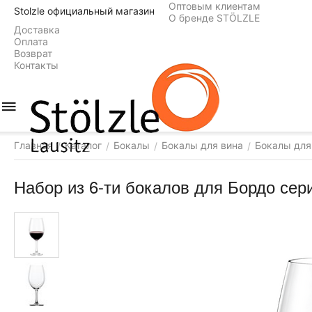
Оптовым клиентам
Stolzle официальный магазин
О бренде STÖLZLE
Доставка
Оплата
Возврат
Контакты
Главная
Каталог
Бокалы
Бокалы для вина
Бокалы для
/
/
/
/
Набор из 6-ти бокалов для Бордо серия