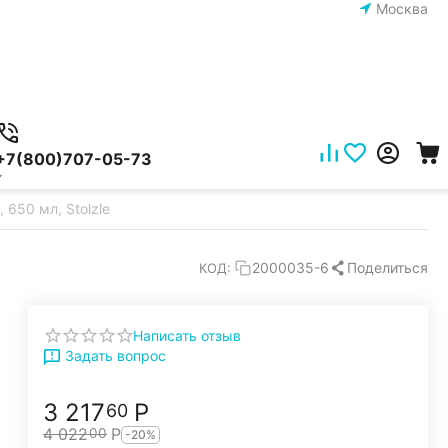
Москва
+7(800)707-05-73
 650 мл, Stolzle
Поделиться
2000035-6
КОД:
Написать отзыв
Задать вопрос
3 217
Р
60
4 022
Р
00
-20%