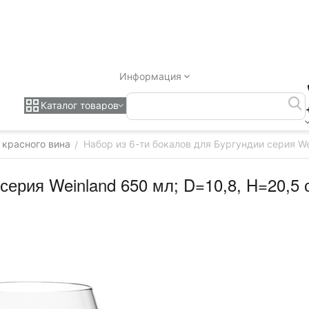
Информация
Каталог товаров
 красного вина
Набор из 6-ти бокалов для Бургундии серия Wei
/
ерия Weinland 650 мл; D=10,8, H=20,5 с