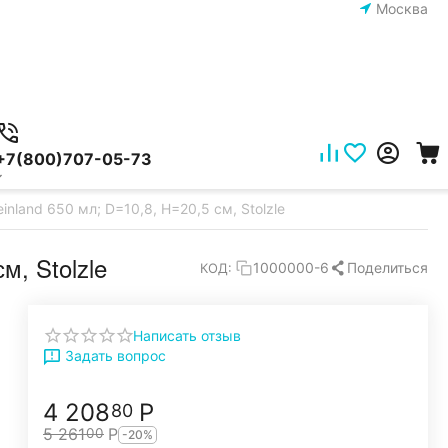
Москва
+7(800)707-05-73
nland 650 мл; D=10,8, H=20,5 см, Stolzle
м, Stolzle
Поделиться
1000000-6
КОД:
Написать отзыв
Задать вопрос
4 208
Р
80
5 261
Р
00
-20%