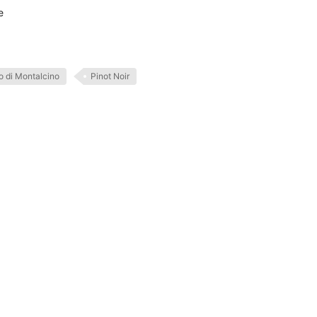
е
o di Montalcino
Pinot Noir