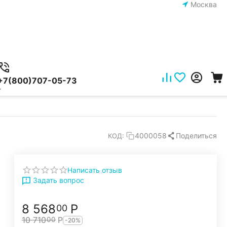
Москва
+7(800)707-05-73
Поделиться
4000058
КОД:
Написать отзыв
Задать вопрос
8 568
Р
00
10 710
Р
00
-20%