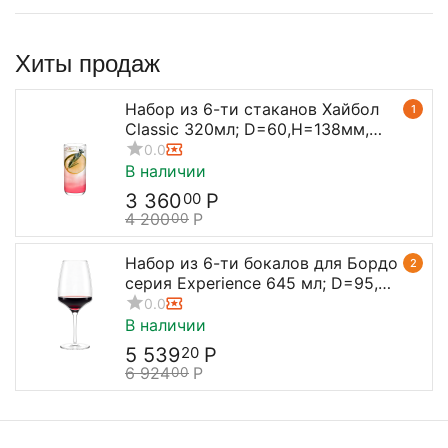
Хиты продаж
Набор из 6-ти стаканов Хайбол
1
Classic 320мл; D=60,H=138мм,
Stolzle
0.0
В наличии
3 360
Р
00
4 200
Р
00
Набор из 6-ти бокалов для Бордо
2
серия Experience 645 мл; D=95,
H=238 мм, Stolzle
0.0
В наличии
5 539
Р
20
6 924
Р
00