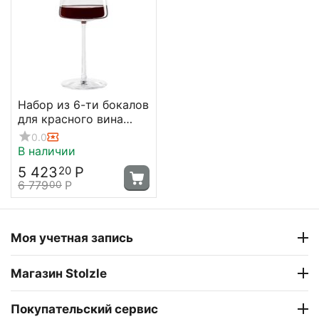
Набор из 6-ти бокалов
для красного вина
серия Power, 520 мл,
0.0
D90 мм, H226 мм,
В наличии
Stolzle
5 423
Р
20
6 779
Р
00
Моя учетная запись
Магазин Stolzle
Покупательский сервис