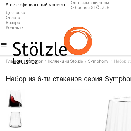
Оптовым клиентам
Stolzle официальный магазин
О бренде STÖLZLE
Доставка
Оплата
Возврат
Контакты
Главная
Каталог
Коллекции Stolzle
Symphony
Набор и
/
/
/
/
Набор из 6-ти стаканов серия Symphon