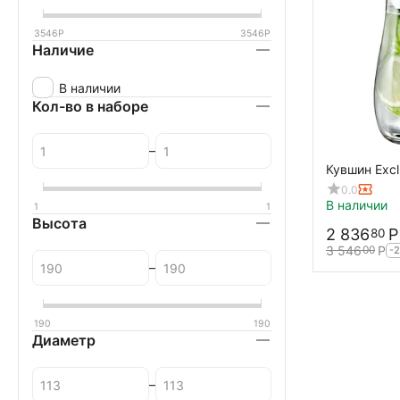
3546
Р
3546
Р
Наличие
В наличии
Кол-во в наборе
–
Кувшин
0.0
В наличии
1
1
Высота
2 836
Р
80
3 546
Р
00
-
–
190
190
Диаметр
–