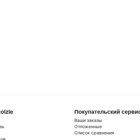
olzle
Покупательский серви
Ваши заказы
зь
Отложенные
Список сравнения
ров