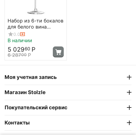
Набор из 6-ти бокалов
для белого вина
Experience 285 мл, D
0.0
74/3 мм, H 208 мм,
В наличии
Stolzle
5 029
Р
60
6 287
Р
00
Моя учетная запись
Магазин Stolzle
Покупательский сервис
Контакты