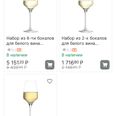
Набор из 6-ти бокалов
Набор из 2-х бокалов
для белого вина
для белого вина
Experience 350 мл,
Experience, 350 мл,
0.0
0.0
D80 мм, H214 мм,
D80 мм, H214 мм,
В наличии
В наличии
Stolzle
Stolzle
5 151
Р
1 716
Р
20
80
6 439
Р
2 146
Р
00
00