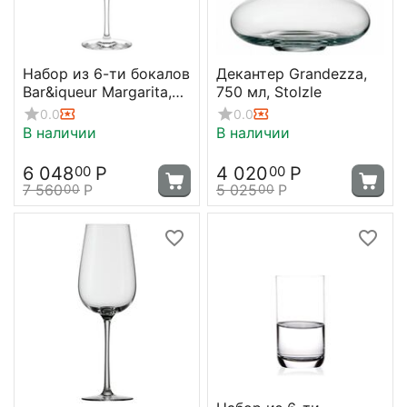
Набор из 6-ти бокалов
Декантер Grandezza,
Bar&iqueur Margarita,
750 мл, Stolzle
340 мл, Stolzle
0.0
0.0
В наличии
В наличии
6 048
Р
4 020
Р
00
00
7 560
Р
5 025
Р
00
00