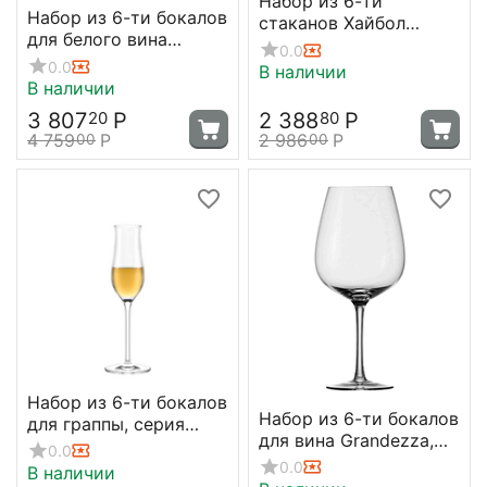
Набор из 6-ти
Набор из 6-ти бокалов
стаканов Хайбол
для белого вина
Grandezza 265мл;
0.0
Grandezza, 360 мл,
D=60, H=114мм, Stolzle
0.0
В наличии
Stolzle
В наличии
3 807
Р
2 388
Р
20
80
4 759
Р
2 986
Р
00
00
Набор из 6-ти бокалов
Набор из 6-ти бокалов
для граппы, серия
для вина Grandezza,
Grandezza, 105 мл,
0.0
735 мл, D106 мм, H215
Stolzle
0.0
В наличии
мм, Stolzle