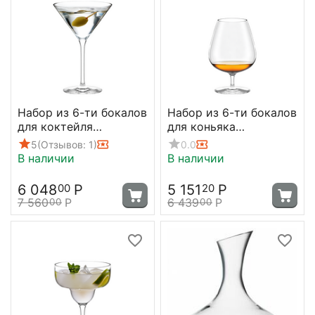
Набор из 6-ти бокалов
Набор из 6-ти бокалов
для коктейля
для коньяка
Grandezza, 240 мл,
Grandezza, 610 мл,
5
(Отзывов: 1)
0.0
D116 мм, h172 мм,
D104 мм, H155 мм,
В наличии
В наличии
Stolzle
Stolzle
6 048
Р
5 151
Р
00
20
7 560
Р
6 439
Р
00
00