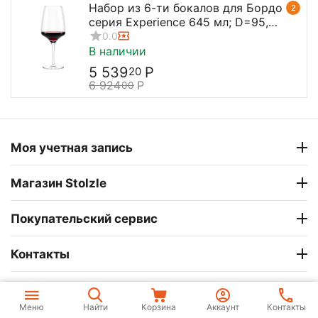
Набор из 6-ти бокалов для Бордо
2
серия Experience 645 мл; D=95,
H=238 мм, Stolzle
0.0
В наличии
5 539
Р
20
6 924
Р
00
Моя учетная запись
Магазин Stolzle
Покупательский сервис
Контакты
© 2004 - 2026 Официальный магазин Stolzle. . На
базе
CS-Cart
и премиум темы —
© AB: UniTheme2
Меню
Найти
Корзина
Аккаунт
Контакты