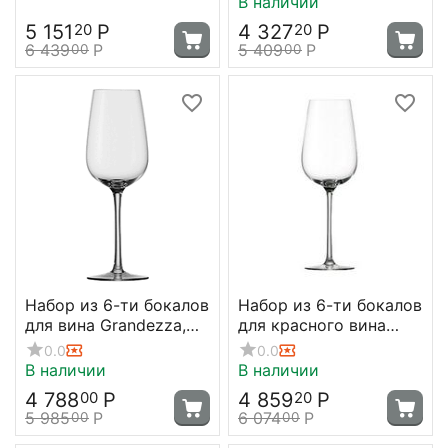
В наличии
5 151
Р
4 327
Р
20
20
6 439
Р
5 409
Р
00
00
Набор из 6-ти бокалов
Набор из 6-ти бокалов
для вина Grandezza,
для красного вина
305 мл, D73 мм, H202
Grandezza, 430 мл,
0.0
0.0
мм, Stolzle
Stolzle
В наличии
В наличии
4 788
Р
4 859
Р
00
20
5 985
Р
6 074
Р
00
00