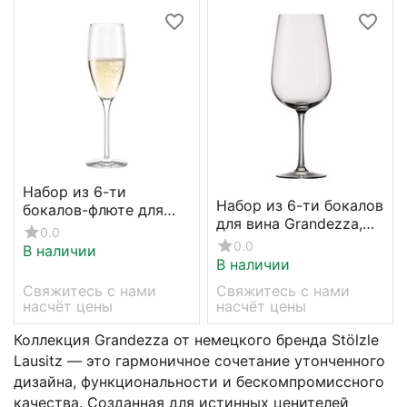
Набор из 6-ти
Набор из 6-ти бокалов
бокалов-флюте для
для вина Grandezza,
шампанского
0.0
655 мл, D94 мм, H232
Grandezza, 292 мл,
0.0
В наличии
мм, Stolzle
В наличии
Stolzle
Свяжитесь с нами 
Свяжитесь с нами 
насчёт цены
насчёт цены
Коллекция Grandezza от немецкого бренда Stölzle
Lausitz — это гармоничное сочетание утонченного
дизайна, функциональности и бескомпромиссного
качества. Созданная для истинных ценителей