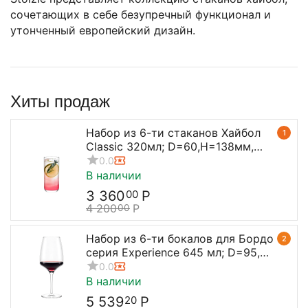
сочетающих в себе безупречный функционал и
утонченный европейский дизайн.
Хиты продаж
Набор из 6-ти стаканов Хайбол
1
Classic 320мл; D=60,H=138мм,
Stolzle
0.0
В наличии
3 360
Р
00
4 200
Р
00
Набор из 6-ти бокалов для Бордо
2
серия Experience 645 мл; D=95,
H=238 мм, Stolzle
0.0
В наличии
5 539
Р
20