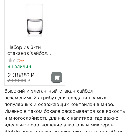
Набор из 6-ти
стаканов Хайбол
Grandezza 265мл;
0.0
D=60, H=114мм, Stolzle
В наличии
2 388
Р
80
2 986
Р
00
Высокий и элегантный стакан хайбол —
незаменимый атрибут для создания самых
популярных и освежающих коктейлей в мире.
Именно в таком бокале раскрывается вся яркость
и многослойность длинных напитков, где важно
идеальное соотношение алкоголя и миксеров.
Stolzle представляет коллекцию стаканов хайбол,