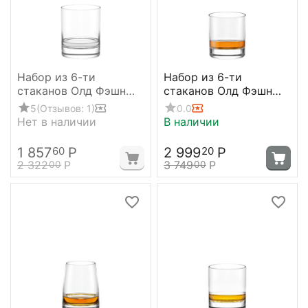
Набор из 6-ти
Набор из 6-ти
стаканов Олд Фэшн
стаканов Олд Фэшн
New York Bar, 420 мл,
New York Bar, 250 мл,
5
(Отзывов: 1)
0.0
D 85 мм, H 106 мм,
D 75 мм, H 85 мм,
Нет в наличии
В наличии
Stolzle
Stolzle
1 857
Р
2 999
Р
60
20
2 322
Р
3 749
Р
00
00