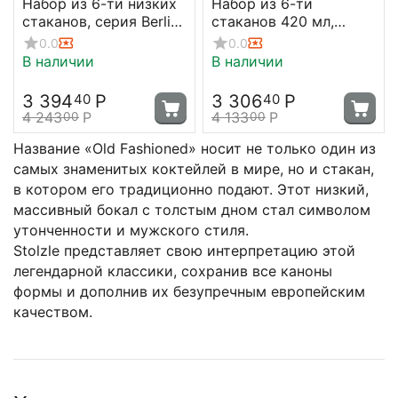
Набор из 6-ти низких
Набор из 6-ти
стаканов, серия Berlin,
стаканов 420 мл,
500 мл, D76 мм, H106
серия Celestia, D 86
0.0
0.0
мм, Stolzle
мм, H 99 мм, Stolzle
В наличии
В наличии
3 394
Р
3 306
Р
40
40
4 243
Р
4 133
Р
00
00
Название «Old Fashioned» носит не только один из
самых знаменитых коктейлей в мире, но и стакан,
в котором его традиционно подают. Этот низкий,
массивный бокал с толстым дном стал символом
утонченности и мужского стиля.
Stolzle представляет свою интерпретацию этой
легендарной классики, сохранив все каноны
формы и дополнив их безупречным европейским
качеством.