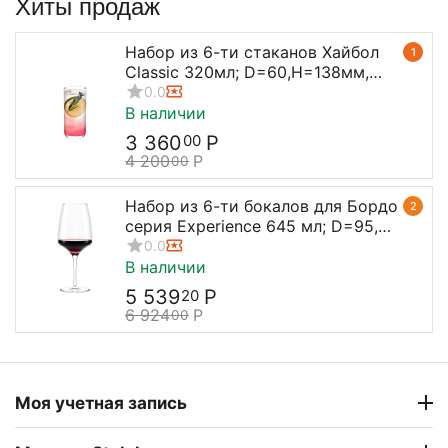
Хиты продаж
Набор из 6-ти стаканов Хайбол
1
Classic 320мл; D=60,H=138мм,
Stolzle
0.0
В наличии
3 360
Р
00
4 200
Р
00
Набор из 6-ти бокалов для Бордо
2
серия Experience 645 мл; D=95,
H=238 мм, Stolzle
0.0
В наличии
5 539
Р
20
6 924
Р
00
Моя учетная запись