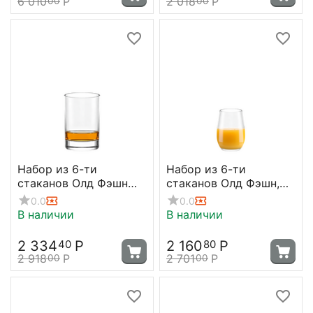
6 010
Р
2 018
Р
00
00
Набор из 6-ти
Набор из 6-ти
стаканов Олд Фэшн
стаканов Олд Фэшн,
New York Bar 290 мл,
серия Event, 335 мл;
0.0
0.0
D 70 мм, H 107 мм,
D=75, H=105 мм,
В наличии
В наличии
Stolzle
Stolzle
2 334
Р
2 160
Р
40
80
2 918
Р
2 701
Р
00
00