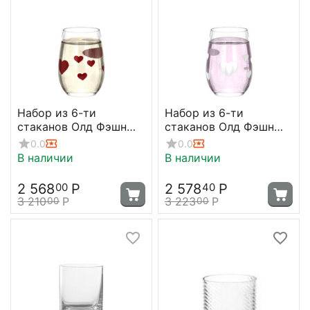
Набор из 6-ти
Набор из 6-ти
стаканов Олд Фэшн
стаканов Олд Фэшн
L`amour, 335 мл, D 75
L`amour, 335 мл, D 75
0.0
0.0
мм, H 105 мм,
мм, H 105 мм, Stolzle
В наличии
В наличии
прозрачный/красный,
Stolzle
2 568
Р
2 578
Р
00
40
3 210
Р
3 223
Р
00
00