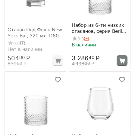
Набор из 6-ти низких
Стакан Олд Фэшн New
стаканов, серия Berlin,
York Bar, 320 мл, D80
300 мл, D75 мм, H85
0.0
мм, H94 мм, Stolzle
мм, Stolzle
0.0
В наличии
Нет в наличии
504
Р
3 286
Р
00
40
630
Р
4 108
Р
00
00