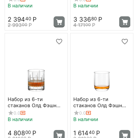
мл; D=67, H=81 мм,
D=76, H=92 мм, Stolzle
В наличии
В наличии
Stolzle
2 394
Р
3 336
Р
40
80
2 993
Р
4 171
Р
00
00
Набор из 6-ти
Набор из 6-ти
стаканов Олд Фэшн
стаканов Олд Фэшн
Manhattan 320 мл, D80
Classic, 305 мл, D74
0.0
0.0
мм, H94 мм, Stolzle
мм, H87 мм, Stolzle
В наличии
В наличии
4 808
Р
1 614
Р
00
40