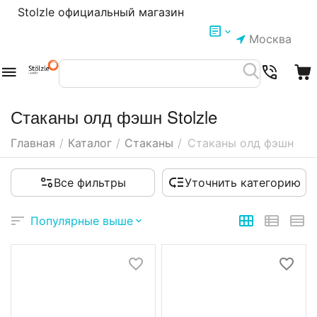
Stolzle официальный магазин
Москва
Стаканы олд фэшн Stolzle
Главная
/
Каталог
/
Стаканы
/
Стаканы олд фэшн
Все фильтры
Уточнить категорию
Популярные выше