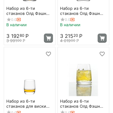
Набор из 6-ти
Набор из 6-ти
стаканов Олд Фэшн
стаканов Олд Фэшн
Experience 325 мл,
New York Bar, 320 мл,
0.0
0.0
D80 мм, H102 мм,
D 80 мм, H 94 мм,
В наличии
В наличии
Stolzle
Stolzle
3 192
Р
3 215
Р
80
20
3 991
Р
4 019
Р
00
00
Набор из 6-ти
Набор из 6-ти
стаканов для виски
стаканов Олд Фэшн
Олд Фэшн Weinland 190
Experience 225 мл;
0.0
0.0