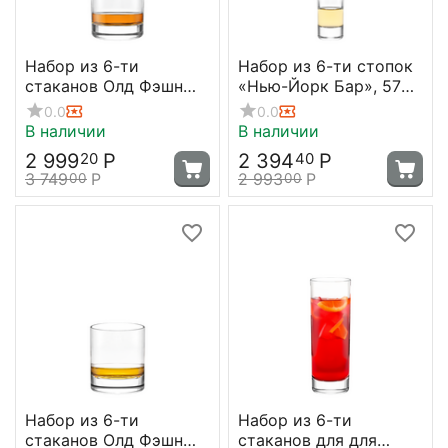
Набор из 6-ти
Набор из 6-ти стопок
стаканов Олд Фэшн
«Нью-Йорк Бар», 57
New York Bar, 250 мл,
мл, D 39 мм, H 81 мм,
0.0
0.0
D 75 мм, H 85 мм,
прозрачная,
В наличии
В наличии
Stolzle
хрустальное стекло,
2 999
Р
2 394
Р
20
40
Stolzle
3 749
Р
2 993
Р
00
00
Набор из 6-ти
Набор из 6-ти
стаканов Олд Фэшн
стаканов для для