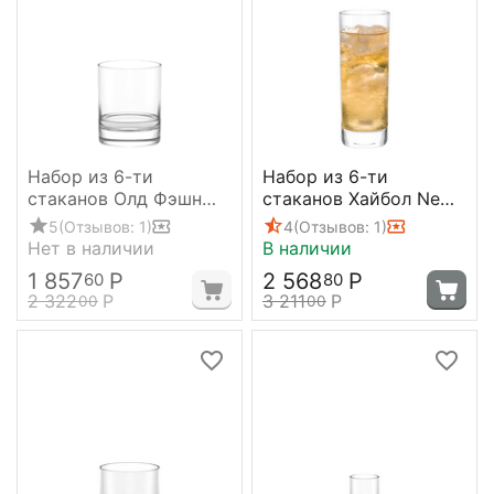
Набор из 6-ти
Набор из 6-ти
стаканов Олд Фэшн
стаканов Хайбол New
New York Bar, 420 мл,
York Bar 450 мл; D=66,
5
(Отзывов: 1)
4
(Отзывов: 1)
D 85 мм, H 106 мм,
H=178 мм, Stolzle
Нет в наличии
В наличии
Stolzle
1 857
Р
2 568
Р
60
80
2 322
Р
3 211
Р
00
00