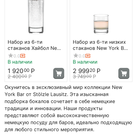
Набор из 6-ти
Набор из 6-ти низких
стаканов Хайбол New
стаканов New York Bar,
York Bar 260 мл, D 55
190 мл, D 68 мм, H 80
0.0
0.0
мм, H 140 мм, Stolzle
мм, Stolzle
В наличии
В наличии
1 920
Р
2 999
Р
00
20
2 400
Р
3 749
Р
00
00
Окунитесь в эксклюзивный мир коллекции New
York Bar от Stölzle Lausitz. Эта изысканная
подборка бокалов сочетает в себе немецкие
традиции и инновации. Наши продукты
представляют собой высококачественную
немецкую посуду для баров, идеально подходящую
для любого стильного мероприятия.