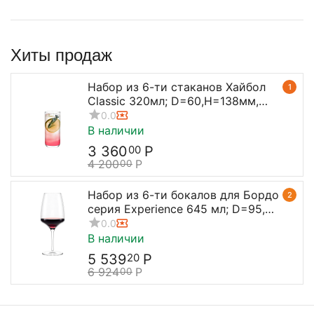
Хиты продаж
Набор из 6-ти стаканов Хайбол
1
Classic 320мл; D=60,H=138мм,
Stolzle
0.0
В наличии
3 360
Р
00
4 200
Р
00
Набор из 6-ти бокалов для Бордо
2
серия Experience 645 мл; D=95,
H=238 мм, Stolzle
0.0
В наличии
5 539
Р
20
6 924
Р
00