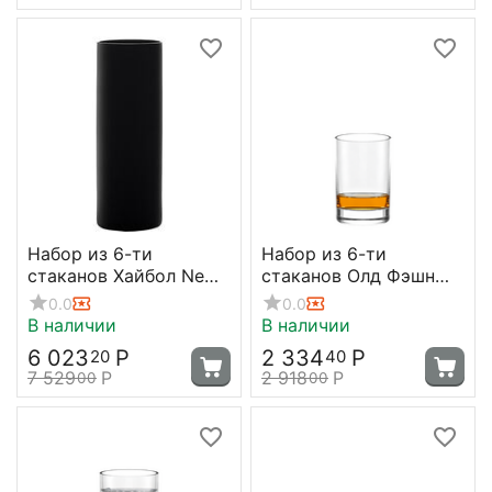
Набор из 6-ти
Набор из 6-ти
стаканов Хайбол New
стаканов Олд Фэшн
York Bar 320 мл, D59.5
New York Bar 290 мл,
0.0
0.0
мм, H166.5 мм, цвет
D 70 мм, H 107 мм,
В наличии
В наличии
черный, Stolzle
Stolzle
6 023
Р
2 334
Р
20
40
7 529
Р
2 918
Р
00
00