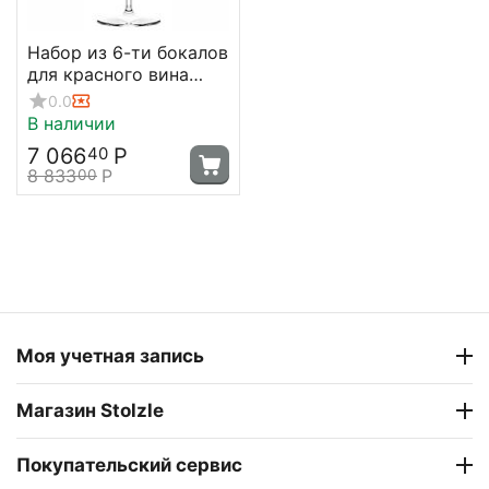
Набор из 6-ти бокалов
для красного вина
серия Symphony, 570
0.0
мл, D96 мм, H250 мм,
В наличии
Stolzle
7 066
Р
40
8 833
Р
00
Моя учетная запись
Магазин Stolzle
Покупательский сервис