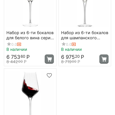
Набор из 6-ти бокалов
Набор из 6-ти бокалов
для белого вина серия
для шампанского
Symphony, 405 мл, D83
серия Symphony, 290
0.0
0.0
мм, H245 мм, Stolzle
мл, D82 мл, H260 мл,
В наличии
В наличии
Stolzle
6 753
Р
6 975
Р
60
20
8 442
Р
8 719
Р
00
00