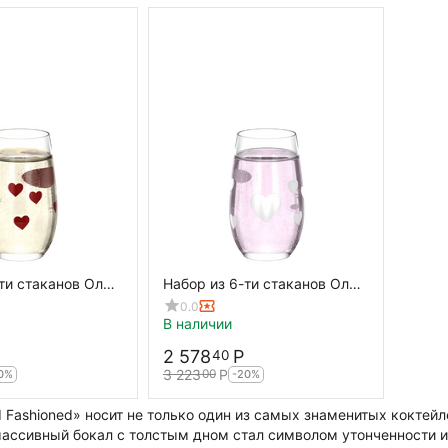
ти стаканов Олд
Набор из 6-ти стаканов Олд
r, 335 мл, D 75
Фэшн L`amour, 335 мл, D 75
0.0
мм, прозрачный/
мм, H 105 мм, Stolzle
В наличии
olzle
2 578
Р
40
3 223
Р
00
0%
-20%
 Fashioned» носит не только один из самых знаменитых коктейле
массивный бокал с толстым дном стал символом утонченности и