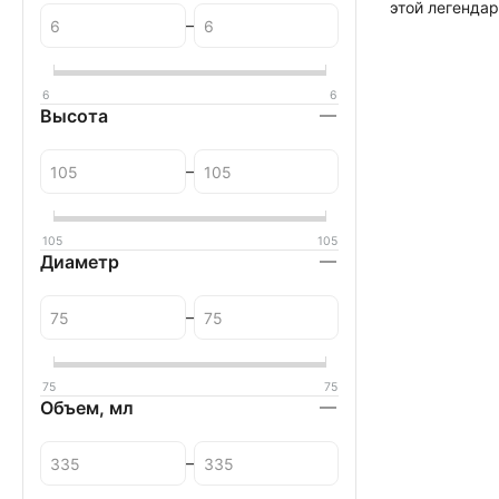
этой легенда
–
6
6
Высота
–
105
105
Диаметр
–
75
75
Объем, мл
–