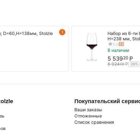
1
л; D=60,H=138мм, Stolzle
Набор из 6-ти 
H=238 мм, Stol
0.0
В наличии
5 539
Р
20
6 924
Р
00
-20%
olzle
Покупательский серви
Ваши заказы
зь
Отложенные
Список сравнения
ров