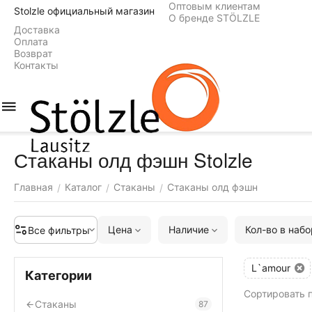
Оптовым клиентам
Stolzle официальный магазин
О бренде STÖLZLE
Доставка
Оплата
Возврат
Контакты
Стаканы олд фэшн Stolzle
Главная
Каталог
Стаканы
Стаканы олд фэшн
/
/
/
Цена
Наличие
Кол-во в наб
Все фильтры
L`amour
Категории
Сортировать п
Стаканы
87