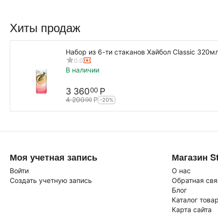
Хиты продаж
Набор из 6-ти стаканов Хайбол Classic 320м
0.0
В наличии
3 360
Р
00
4 200
Р
00
-20%
Моя учетная запись
Магазин St
Войти
О нас
Создать учетную запись
Обратная свя
Блог
Каталог това
Карта сайта