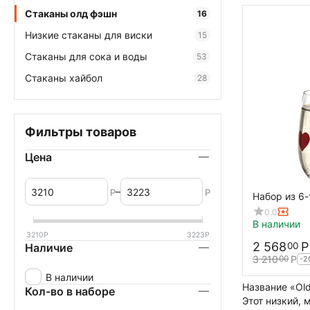
Стаканы олд фэшн
16
Низкие стаканы для виски
15
Стаканы для сока и воды
53
Стаканы хайбол
28
Фильтры товаров
Цена
–
Р
Р
Набор из 6-
Фэшн L`amou
0.0
мм, H 105 
В наличии
красный, St
3210
Р
3223
Р
2 568
Р
00
Наличие
3 210
Р
00
-2
В наличии
Название «Old
Кол-во в наборе
Этот низкий, 