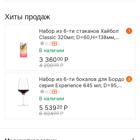
Хиты продаж
Набор из 6-ти стаканов Хайбол
1
Classic 320мл; D=60,H=138мм,
Stolzle
0.0
В наличии
3 360
Р
00
4 200
Р
00
Набор из 6-ти бокалов для Бордо
2
серия Experience 645 мл; D=95,
H=238 мм, Stolzle
0.0
В наличии
5 539
Р
20
6 924
Р
00