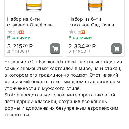
Набор из 6-ти
Набор из 6-ти
стаканов Олд Фэшн
стаканов Олд Фэшн
New York Bar, 320 мл,
New York Bar 290 мл,
0.0
0.0
D 80 мм, H 94 мм,
D 70 мм, H 107 мм,
В наличии
В наличии
Stolzle
Stolzle
3 215
Р
2 334
Р
20
40
4 019
Р
2 918
Р
00
00
Название «Old Fashioned» носит не только один из
самых знаменитых коктейлей в мире, но и стакан,
в котором его традиционно подают. Этот низкий,
массивный бокал с толстым дном стал символом
утонченности и мужского стиля.
Stolzle представляет свою интерпретацию этой
легендарной классики, сохранив все каноны
формы и дополнив их безупречным европейским
качеством.