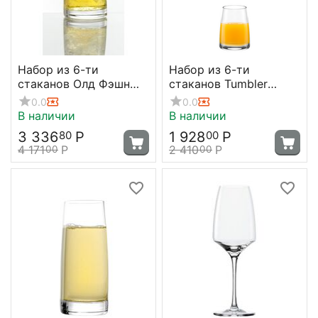
Набор из 6-ти
Набор из 6-ти
стаканов Олд Фэшн
стаканов Tumbler
Experience 225 мл;
серия Experience, 150
0.0
0.0
D=76, H=92 мм, Stolzle
мл, Stolzle
В наличии
В наличии
3 336
Р
1 928
Р
80
00
4 171
Р
2 410
Р
00
00