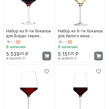
Набор из 6-ти бокалов
Набор из 6-ти бокалов
для Бордо серия
для белого вина
Experience 645 мл;
Experience 350 мл,
0.0
0.0
D=95, H=238 мм,
D80 мм, H214 мм,
В наличии
В наличии
Stolzle
Stolzle
5 539
Р
5 151
Р
20
20
6 924
Р
6 439
Р
00
00