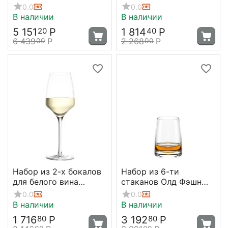
Experience 188 мл,
Experience, 450 мл,
0.0
0.0
Stolzle
D84 мм, H225 мм,
В наличии
В наличии
Stolzle
5 151
Р
1 814
Р
20
40
6 439
Р
2 268
Р
00
00
Набор из 2-х бокалов
Набор из 6-ти
для белого вина
стаканов Олд Фэшн
Experience, 350 мл,
Experience 325 мл,
0.0
0.0
D80 мм, H214 мм,
D80 мм, H102 мм,
В наличии
В наличии
Stolzle
Stolzle
1 716
Р
3 192
Р
80
80