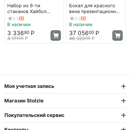
Набор из 6-ти
Бокал для красного
стаканов Хайбол
вина презентационный
Experience 361 мл, D
Experience, 21 л, H800
0.0
0.0
68 мм, H 142 мм,
мм, Stolzle
В наличии
В наличии
Stolzle
3 336
Р
37 056
Р
80
00
4 171
Р
46 320
Р
00
00
Моя учетная запись
Магазин Stolzle
Покупательский сервис
Контакты