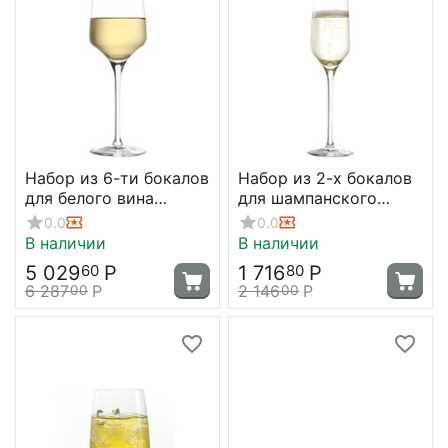
Набор из 6-ти бокалов
Набор из 2-х бокалов
для белого вина
для шампанского
Experience 285 мл, D
серия Experience
0.0
0.0
74/3 мм, H 208 мм,
188мл; D=63,H=224мм,
В наличии
В наличии
Stolzle
Stolzle
5 029
Р
1 716
Р
60
80
6 287
Р
2 146
Р
00
00