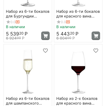
Набор из 6-ти бокалов
Набор из 6-ти бокалов
для Бургундии
для красного вина
Experience 695 мл,
Experience 450 мл,
0.0
0.0
D105 мм, H231 мм,
D84 мм, H225 мм,
В наличии
В наличии
Stolzle
Stolzle
5 539
Р
5 443
Р
20
20
6 924
Р
6 804
Р
00
00
Набор из 6-ти бокалов
Набор из 2-х бокалов
для шампанского
для красного вина