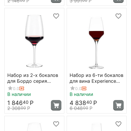
2 146
Р
3 991
Р
00
00
Набор из 2-х бокалов
Набор из 6-ти бокалов
для Бордо серия
для вина Experience
Experience 645 мл;
190 мл, D66 мм, H200
0.0
0.0
D=95, H=238 мм,
мм, Stolzle
В наличии
В наличии
Stolzle
1 846
Р
4 838
Р
40
40
2 308
Р
6 048
Р
00
00